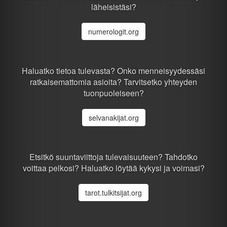
läheisistäsi?
numerologit.org
Haluatko tietoa tulevasta? Onko menneisyydessäsi
ratkaisemattomia asioita? Tarvitsetko yhteyden
tuonpuoleiseen?
selvanakijat.org
Etsitkö suuntaviittoja tulevaisuuteen? Tahdotko
voittaa pelkosi? Haluatko löytää kykysi ja voimasi?
tarot.tulkitsijat.org