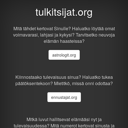
tulkitsijat.org
Mitä tähdet kertovat Sinulle? Haluatko löytää omat
voimavarasi, lahjasi ja kykysi? Tarvitsetko neuvoja
elämän haasteissa?
astrologit.org
Kiinnostaako tulevaisuus sinua? Haluatko tukea
päätöksentekoon? Mietitkö, missä onni odottaa?
ennustajat.org
Mitkä luvut hallitsevat elämääsi nyt ja
tulevaisuudessa? Mitä numerot kertovat sinusta ja